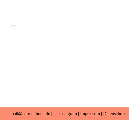
<
>
mail@carmenboch.de
|
Instagram
|
Impressum
|
Datenschutz